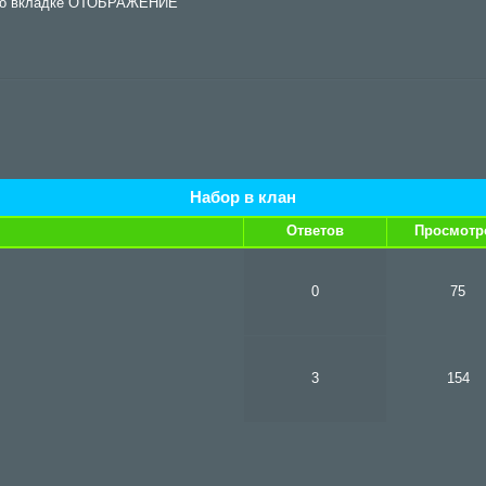
, во вкладке ОТОБРАЖЕНИЕ
Набор в клан
Ответов
Просмотр
0
75
3
154